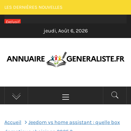
Passer
LES DERNIÈRES NOUVELLES
au
Exclusif
contenu
jeudi, Août 6, 2026
ANNUAIRE
Menu
GENERALISTE –
principal
MAISON
Accueil
Jeedom vs home assistant : quelle box