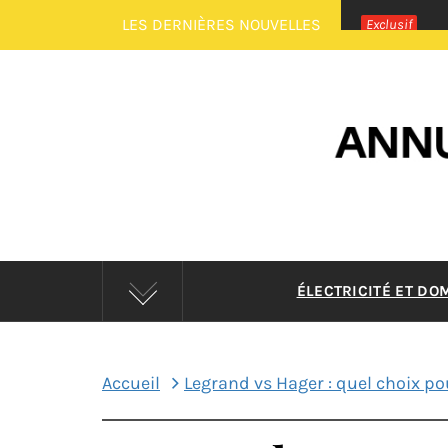
Passer
LES DERNIÈRES NOUVELLES
Exclusif
au
contenu
ANNUAI
ÉLECTRICITÉ ET DO
Accueil
Legrand vs Hager : quel choix pou