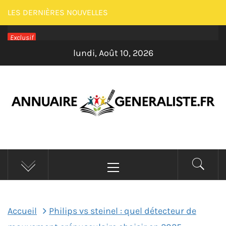
Passer
LES DERNIÈRES NOUVELLES
au
Exclusif
contenu
lundi, Août 10, 2026
ANNUAIRE
Menu
GENERALISTE –
principal
MAISON
Accueil
Philips vs steinel : quel détecteur de