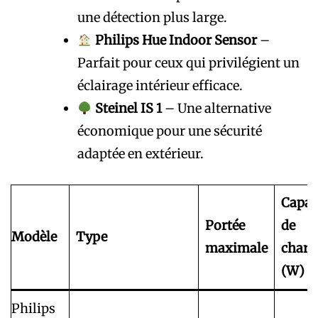
une détection plus large.
Philips Hue Indoor Sensor
–
Parfait pour ceux qui privilégient un
éclairage intérieur efficace.
Steinel IS 1
– Une alternative
économique pour une sécurité
adaptée en extérieur.
Capac
Portée
de
Modèle
Type
maximale
charg
(W)
Philips