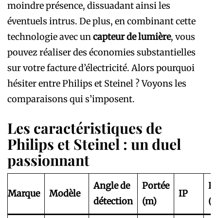
moindre présence, dissuadant ainsi les
éventuels intrus. De plus, en combinant cette
technologie avec un
capteur de lumière
, vous
pouvez réaliser des économies substantielles
sur votre facture d’électricité. Alors pourquoi
hésiter entre Philips et Steinel ? Voyons les
comparaisons qui s’imposent.
Les caractéristiques de
Philips et Steinel : un duel
passionnant
Angle de
Portée
Pr
Marque
Modèle
IP
détection
(m)
(€