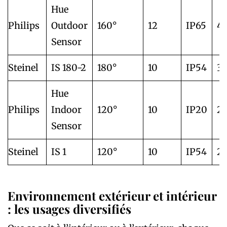
Hue
Philips
Outdoor
160°
12
IP65
45
Sensor
Steinel
IS 180-2
180°
10
IP54
39
Hue
Philips
Indoor
120°
10
IP20
29
Sensor
Steinel
IS 1
120°
10
IP54
20
Environnement extérieur et intérieur
: les usages diversifiés