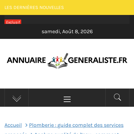
Passer
LES DERNIÈRES NOUVELLES
au
Exclusif
contenu
samedi, Août 8, 2026
ANNUAIRE
Menu
GENERALISTE –
principal
MAISON
Accueil
Plomberie : guide complet des services