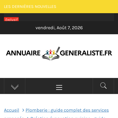
Passer
LES DERNIÈRES NOUVELLES
au
Exclusif
contenu
vendredi, Août 7, 2026
ANNUAIRE
Menu
GENERALISTE –
principal
MAISON
Accueil
Plomberie : guide complet des services