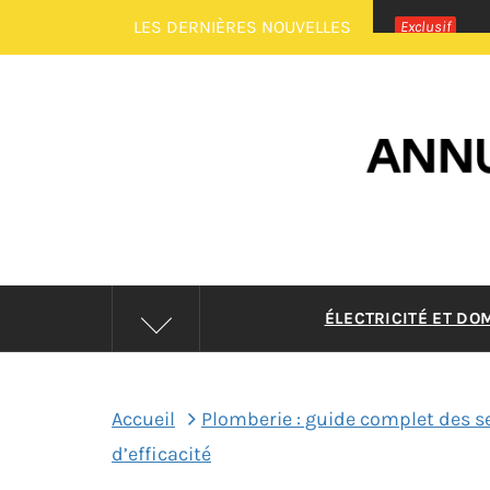
Passer
LES DERNIÈRES NOUVELLES
Exclusif
au
contenu
ANNUAI
ÉLECTRICITÉ ET DO
Accueil
Plomberie : guide complet des s
d’efficacité