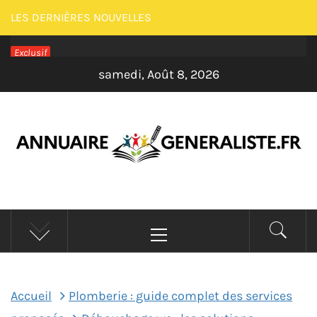
Passer
LES DERNIÈRES NOUVELLES
au
Exclusif
contenu
samedi, Août 8, 2026
ANNUAIRE
Menu
GENERALISTE –
principal
MAISON
Accueil
Plomberie : guide complet des services