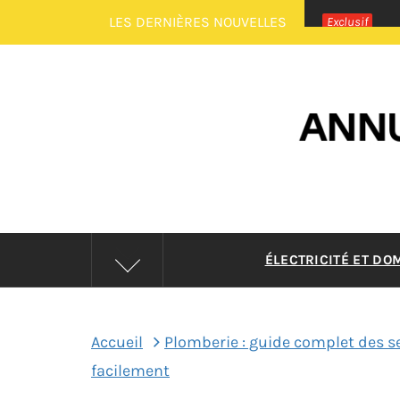
Passer
LES DERNIÈRES NOUVELLES
Exclusif
au
contenu
ANNUAI
ÉLECTRICITÉ ET DO
Accueil
Plomberie : guide complet des s
facilement