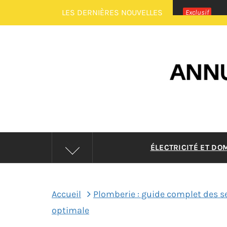
Passer
LES DERNIÈRES NOUVELLES
Exclusif
au
contenu
ANNUAI
ÉLECTRICITÉ ET DO
Accueil
Plomberie : guide complet des s
optimale