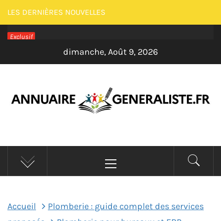
Passer
LES DERNIÈRES NOUVELLES
au
Exclusif
contenu
dimanche, Août 9, 2026
ANNUAIRE
Menu
GENERALISTE –
principal
MAISON
Accueil
Plomberie : guide complet des services