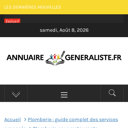
Passer
LES DERNIÈRES NOUVELLES
au
Exclusif
contenu
samedi, Août 8, 2026
ANNUAIRE
Menu
GENERALISTE –
principal
MAISON
Accueil
Plomberie : guide complet des services