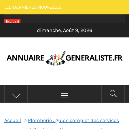
Passer
LES DERNIÈRES NOUVELLES
au
Exclusif
contenu
dimanche, Août 9, 2026
ANNUAIRE
Menu
GENERALISTE –
principal
MAISON
Accueil
Plomberie : guide complet des services