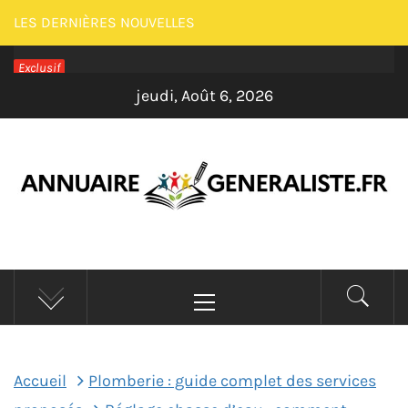
Passer
LES DERNIÈRES NOUVELLES
au
Exclusif
contenu
jeudi, Août 6, 2026
ANNUAIRE
Menu
GENERALISTE –
principal
MAISON
Accueil
Plomberie : guide complet des services